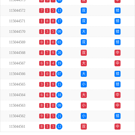
115044573
8
3
7
18
双
中
115044572
7
1
5
13
双
错
115044571
1
8
8
17
双
错
115044570
1
3
5
09
大
错
115044569
0
3
0
03
双
错
115044568
4
7
9
20
双
中
115044567
6
9
4
19
大
中
115044566
3
0
4
07
大
错
115044565
3
3
9
15
小
错
115044564
6
6
6
18
大
中
115044563
8
1
0
09
小
中
115044562
9
7
5
21
小
错
115044561
8
1
3
12
双
中