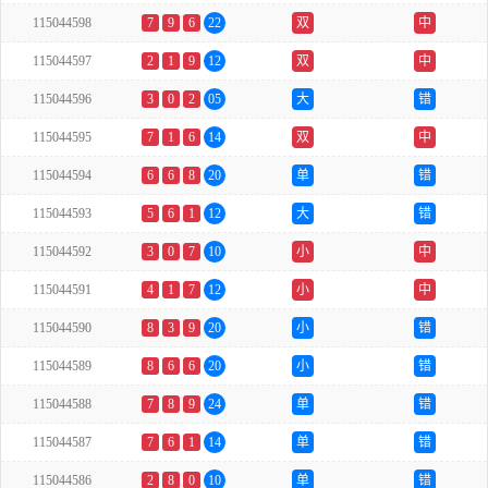
115044598
7
9
6
22
双
中
115044597
2
1
9
12
双
中
115044596
3
0
2
05
大
错
115044595
7
1
6
14
双
中
115044594
6
6
8
20
单
错
115044593
5
6
1
12
大
错
115044592
3
0
7
10
小
中
115044591
4
1
7
12
小
中
115044590
8
3
9
20
小
错
115044589
8
6
6
20
小
错
115044588
7
8
9
24
单
错
115044587
7
6
1
14
单
错
115044586
2
8
0
10
单
错