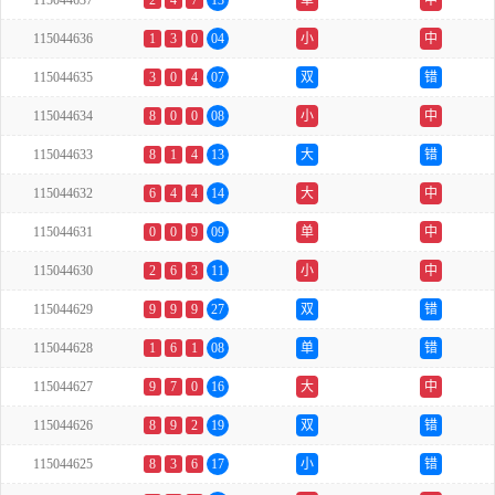
115044637
2
4
7
13
单
中
115044636
1
3
0
04
小
中
115044635
3
0
4
07
双
错
115044634
8
0
0
08
小
中
115044633
8
1
4
13
大
错
115044632
6
4
4
14
大
中
115044631
0
0
9
09
单
中
115044630
2
6
3
11
小
中
115044629
9
9
9
27
双
错
115044628
1
6
1
08
单
错
115044627
9
7
0
16
大
中
115044626
8
9
2
19
双
错
115044625
8
3
6
17
小
错