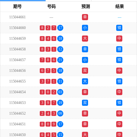
期号
号码
预测
结果
115044661
---
单
---
115044660
8
2
7
17
小
错
115044659
8
4
6
18
大
中
115044658
8
3
1
12
单
错
115044657
7
8
6
21
小
错
115044656
6
7
5
18
双
中
115044655
3
7
1
11
大
错
115044654
1
0
2
03
单
中
115044653
3
9
7
19
双
错
115044652
2
4
3
09
单
中
115044651
8
0
9
17
单
中
115044650
6
4
5
15
大
中