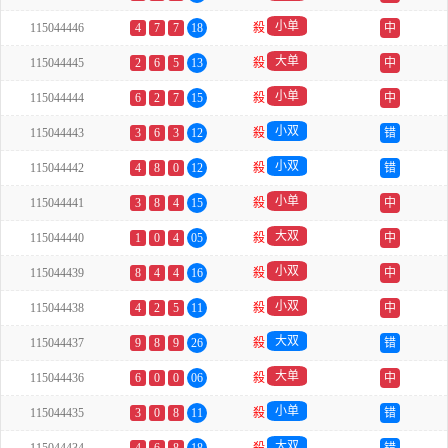
小单
115044446
4
7
7
18
殺
中
大单
115044445
2
6
5
13
殺
中
小单
115044444
6
2
7
15
殺
中
小双
115044443
3
6
3
12
殺
错
小双
115044442
4
8
0
12
殺
错
小单
115044441
3
8
4
15
殺
中
大双
115044440
1
0
4
05
殺
中
小双
115044439
8
4
4
16
殺
中
小双
115044438
4
2
5
11
殺
中
大双
115044437
9
8
9
26
殺
错
大单
115044436
6
0
0
06
殺
中
小单
115044435
3
0
8
11
殺
错
大双