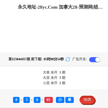
永久地址-28yc.Com 加拿大28-预测网|结果走势|加拿大28刮奖预测|加拿大PC历史走势|加拿大PC28大神预测|加拿大结果咪牌查询
第
115044457
期 距下期:
05
时
08
分
53
秒
广告开关：
大单
未开:
1
期
大双
未开:
3
期
小双
未开:
2
期
0
5
0
05
小
单
咪牌
+
+
=
-