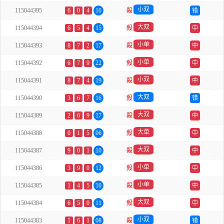
小双
115044395
6
0
4
10
殺
错
大双
115044394
6
5
4
15
殺
中
小单
115044393
8
7
2
17
殺
中
小单
115044392
6
7
9
22
殺
中
小双
115044391
8
7
4
19
殺
中
大双
115044390
3
6
7
16
殺
错
大双
115044389
2
6
9
17
殺
中
大单
115044388
0
1
5
06
殺
中
大双
115044387
9
0
1
10
殺
中
小单
115044386
3
9
0
12
殺
中
小单
115044385
1
4
5
10
殺
中
大双
115044384
6
5
0
11
殺
中
小双
115044383
1
6
1
08
殺
错