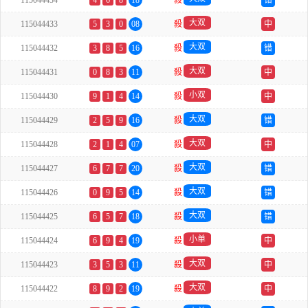
115044434
4
6
8
18
殺
错
大双
115044433
5
3
0
08
殺
中
大双
115044432
3
8
5
16
殺
错
大双
115044431
0
8
3
11
殺
中
小双
115044430
9
1
4
14
殺
中
大双
115044429
2
5
9
16
殺
错
大双
115044428
2
1
4
07
殺
中
大双
115044427
6
7
7
20
殺
错
大双
115044426
0
9
5
14
殺
错
大双
115044425
6
5
7
18
殺
错
小单
115044424
6
9
4
19
殺
中
大双
115044423
3
5
3
11
殺
中
大双
115044422
8
9
2
19
殺
中