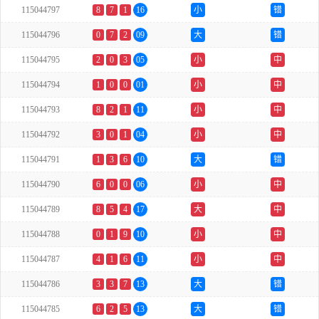
115044797
8
7
1
16
小
错
115044796
0
7
2
09
大
错
115044795
2
0
3
05
小
中
115044794
1
0
0
01
小
中
115044793
8
2
1
11
小
中
115044792
3
0
1
04
小
中
115044791
1
3
6
10
大
错
115044790
6
0
0
06
小
中
115044789
8
5
4
17
大
中
115044788
0
1
9
10
小
中
115044787
4
1
6
11
小
中
115044786
3
3
7
13
大
错
115044785
6
2
5
13
大
错