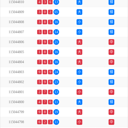
115044810
4
3
6
13
大
错
115044809
3
0
2
05
大
错
115044808
3
8
5
16
小
错
115044807
5
1
8
14
小
错
115044806
7
9
5
21
大
中
115044805
1
8
7
16
大
中
115044804
7
6
3
16
大
中
115044803
9
6
9
24
小
错
115044802
5
9
9
23
小
错
115044801
2
7
4
13
小
中
115044800
4
7
0
11
大
错
115044799
9
8
2
19
大
中
115044798
6
2
3
11
小
中