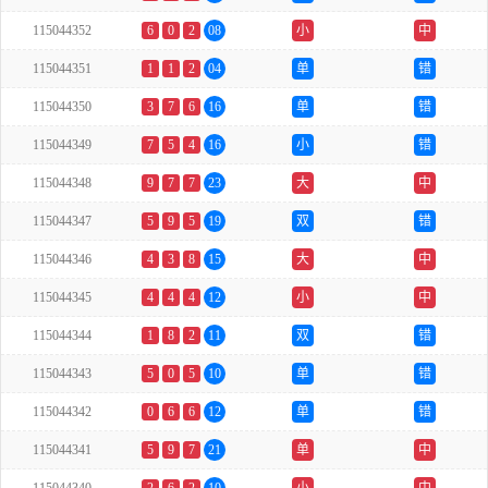
115044352
6
0
2
08
小
中
115044351
1
1
2
04
单
错
115044350
3
7
6
16
单
错
115044349
7
5
4
16
小
错
115044348
9
7
7
23
大
中
115044347
5
9
5
19
双
错
115044346
4
3
8
15
大
中
115044345
4
4
4
12
小
中
115044344
1
8
2
11
双
错
115044343
5
0
5
10
单
错
115044342
0
6
6
12
单
错
115044341
5
9
7
21
单
中