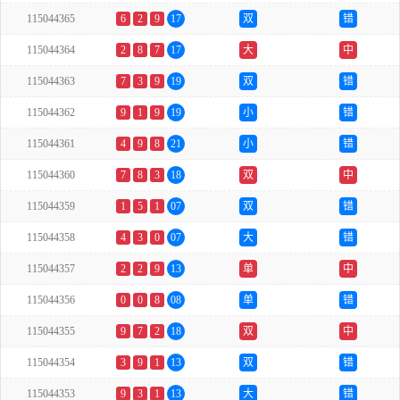
115044365
6
2
9
17
双
错
115044364
2
8
7
17
大
中
115044363
7
3
9
19
双
错
115044362
9
1
9
19
小
错
115044361
4
9
8
21
小
错
115044360
7
8
3
18
双
中
115044359
1
5
1
07
双
错
115044358
4
3
0
07
大
错
115044357
2
2
9
13
单
中
115044356
0
0
8
08
单
错
115044355
9
7
2
18
双
中
115044354
3
9
1
13
双
错
115044353
9
3
1
13
大
错