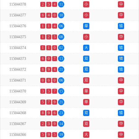
115044378
2
5
4
11
小
中
115044377
6
4
0
10
小
中
115044376
1
1
4
06
单
错
115044375
1
2
5
08
小
中
115044374
1
1
0
02
大
错
115044373
6
0
7
13
双
错
115044372
8
9
4
21
双
错
115044371
0
6
0
06
双
中
115044370
3
5
7
15
单
中
115044369
5
7
9
21
单
中
115044368
8
9
6
23
双
错
115044367
2
3
9
14
双
中
115044366
5
9
5
19
大
中