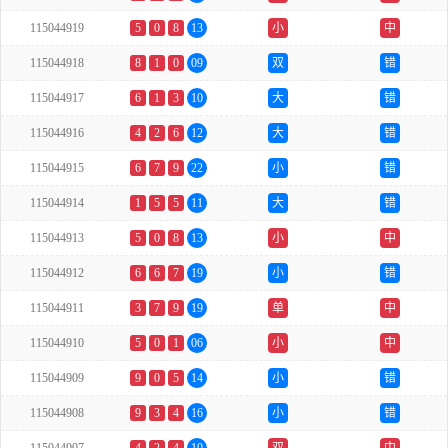
115044919
5
0
8
13
小
中
115044918
8
1
0
09
双
错
115044917
6
1
3
10
大
错
115044916
4
2
6
12
大
错
115044915
6
7
9
22
小
错
115044914
1
5
5
11
大
错
115044913
5
0
8
13
小
中
115044912
6
6
7
19
小
错
115044911
3
7
9
19
单
中
115044910
5
0
1
06
小
中
115044909
9
0
5
14
小
错
115044908
9
3
4
16
小
错