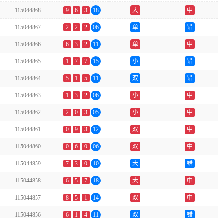
115044868
9
6
3
18
大
中
115044867
2
2
2
06
单
错
115044866
6
3
2
11
单
中
115044865
1
7
7
15
小
错
115044864
5
1
5
11
双
错
115044863
1
3
2
06
小
中
115044862
2
0
3
05
小
中
115044861
0
9
3
12
双
中
115044860
0
6
0
06
双
中
115044859
7
3
0
10
大
错
115044858
6
5
7
18
大
中
115044857
8
5
1
14
双
中
115044856
6
1
4
11
双
错