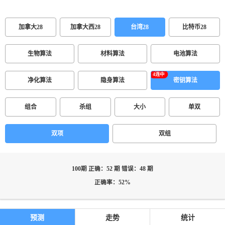
加拿大28
加拿大西28
台湾28
比特币28
生物算法
材料算法
电池算法
净化算法
隐身算法
密钥算法
组合
杀组
大小
单双
双项
双组
100期 正确：52 期 错误：48 期
正确率：52%
预测
走势
统计