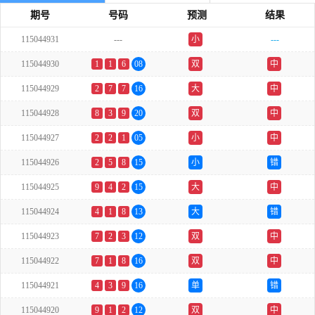
期号
号码
预测
结果
115044931
---
小
---
115044930
1
1
6
08
双
中
115044929
2
7
7
16
大
中
115044928
8
3
9
20
双
中
115044927
2
2
1
05
小
中
115044926
2
5
8
15
小
错
115044925
9
4
2
15
大
中
115044924
4
1
8
13
大
错
115044923
7
2
3
12
双
中
115044922
7
1
8
16
双
中
115044921
4
3
9
16
单
错
115044920
9
1
2
12
双
中