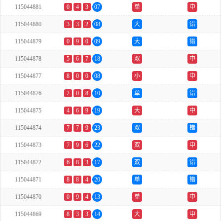
115044881
0
4
3
07
单
中
115044880
3
3
2
08
大
错
115044879
0
9
0
09
大
错
115044878
5
6
7
18
双
中
115044877
8
0
0
08
小
中
115044876
2
0
8
10
单
错
115044875
4
6
9
19
大
中
115044874
7
7
9
23
双
错
115044873
7
9
6
22
双
中
115044872
6
8
3
17
双
错
115044871
8
8
4
20
单
错
115044870
0
9
4
13
单
中
115044869
8
3
3
14
大
中