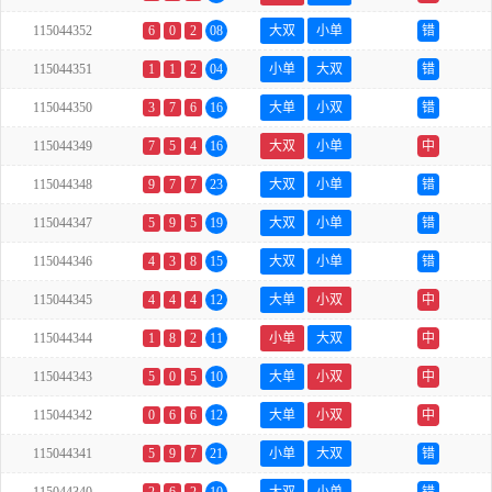
115044352
6
0
2
08
大双
小单
错
115044351
1
1
2
04
小单
大双
错
115044350
3
7
6
16
大单
小双
错
115044349
7
5
4
16
大双
小单
中
115044348
9
7
7
23
大双
小单
错
115044347
5
9
5
19
大双
小单
错
115044346
4
3
8
15
大双
小单
错
115044345
4
4
4
12
大单
小双
中
115044344
1
8
2
11
小单
大双
中
115044343
5
0
5
10
大单
小双
中
115044342
0
6
6
12
大单
小双
中
115044341
5
9
7
21
小单
大双
错