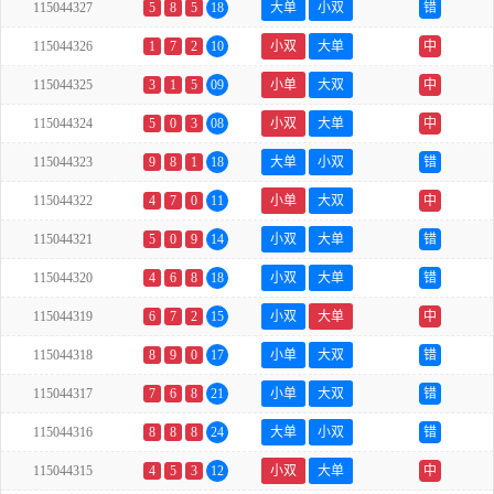
115044327
5
8
5
18
大单
小双
错
115044326
1
7
2
10
小双
大单
中
115044325
3
1
5
09
小单
大双
中
115044324
5
0
3
08
小双
大单
中
115044323
9
8
1
18
大单
小双
错
115044322
4
7
0
11
小单
大双
中
115044321
5
0
9
14
小双
大单
错
115044320
4
6
8
18
小双
大单
错
115044319
6
7
2
15
小双
大单
中
115044318
8
9
0
17
小单
大双
错
115044317
7
6
8
21
小单
大双
错
115044316
8
8
8
24
大单
小双
错
115044315
4
5
3
12
小双
大单
中