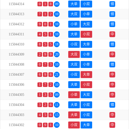
115044314
0
1
8
09
大单
小双
错
115044313
7
1
2
10
大双
小单
错
115044312
9
0
1
10
小单
大双
错
115044311
4
5
1
10
大单
小双
中
115044310
8
5
5
18
小双
大单
错
115044309
2
9
9
20
大双
小单
中
115044308
0
7
3
10
大双
小单
错
115044307
6
9
6
21
小双
大单
中
115044306
1
7
2
10
大单
小双
中
115044305
1
3
5
09
小单
大双
中
115044304
3
2
6
11
大单
小双
错
115044303
4
5
6
15
大单
小双
中
115044302
0
9
1
10
小双
大单
中