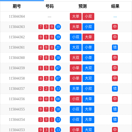
期号
号码
预测
结果
115044364
---
大单
小双
---
115044363
7
3
9
19
大单
小双
中
115044362
9
1
9
19
小双
大单
中
115044361
4
9
8
21
大双
小单
错
115044360
7
8
3
18
大双
小单
中
115044359
1
5
1
07
小单
大双
中
115044358
4
3
0
07
小单
大双
中
115044357
2
2
9
13
大单
小双
错
115044356
0
0
8
08
小双
大单
中
115044355
9
7
2
18
小双
大单
错
115044354
3
9
1
13
小双
大单
错
115044353
9
3
1
13
小单
大双
中