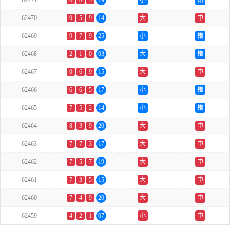
62471
6
8
5
19
小
错
62470
0
5
9
14
大
中
62469
9
7
9
25
小
错
62468
2
1
0
03
大
错
62467
0
6
9
15
大
中
62466
6
6
5
17
小
错
62465
7
5
2
14
小
错
62464
8
3
9
20
大
中
62463
7
7
3
17
大
中
62462
7
5
7
19
大
中
62461
7
3
5
15
大
中
62460
7
4
9
20
大
中
62459
4
2
1
07
小
中