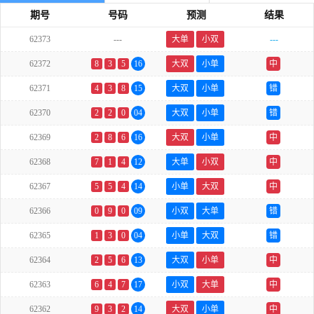
期号
号码
预测
结果
62373
---
大单
小双
---
62372
8
3
5
16
大双
小单
中
62371
4
3
8
15
大双
小单
错
62370
2
2
0
04
大双
小单
错
62369
2
8
6
16
大双
小单
中
62368
7
1
4
12
大单
小双
中
62367
5
5
4
14
小单
大双
中
62366
0
9
0
09
小双
大单
错
62365
1
3
0
04
小单
大双
错
62364
2
5
6
13
大双
小单
中
62363
6
4
7
17
小双
大单
中
62362
9
3
2
14
大双
小单
中