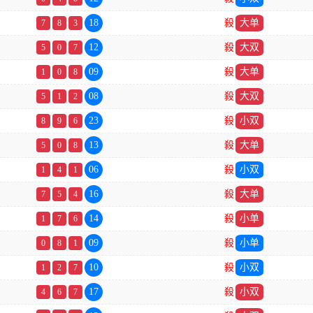
18
殺
大单
7
8
3
12
殺
大双
5
0
7
09
殺
大单
1
0
8
08
殺
大双
5
1
2
23
殺
小双
8
9
6
13
殺
大单
5
0
8
06
殺
小双
1
4
1
16
殺
大单
7
5
4
14
殺
小单
1
7
6
09
殺
小单
0
8
1
10
殺
小双
1
2
7
17
殺
小双
4
6
7