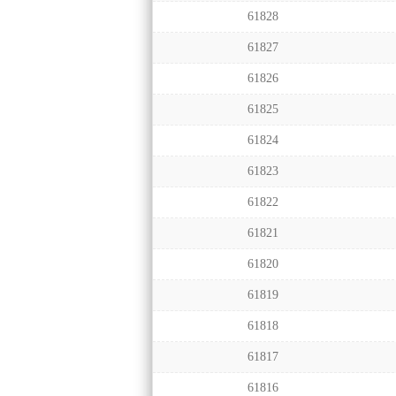
61828
61827
61826
61825
61824
61823
61822
61821
61820
61819
61818
61817
61816