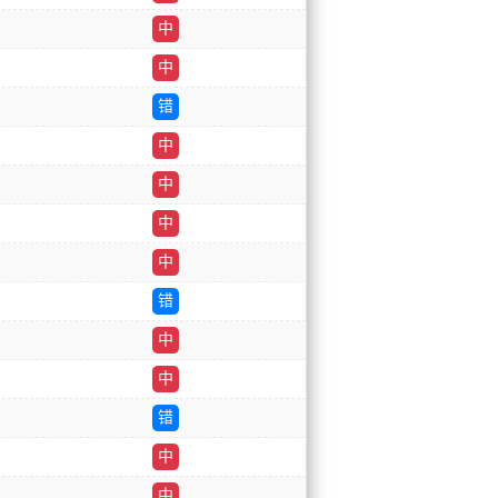
中
中
错
中
中
中
中
错
中
中
错
中
中