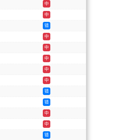
中
中
错
中
中
中
中
中
错
错
中
中
错