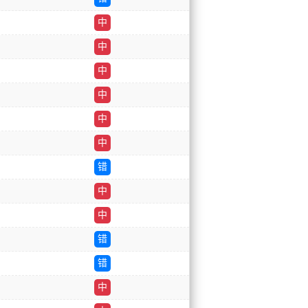
中
中
中
中
中
中
错
中
中
错
错
中