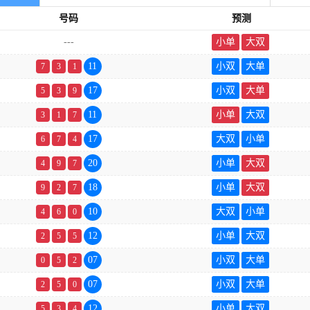
号码
预测
---
小单
大双
11
小双
大单
7
3
1
17
小双
大单
5
3
9
11
小单
大双
3
1
7
17
大双
小单
6
7
4
20
小单
大双
4
9
7
18
小单
大双
9
2
7
10
大双
小单
4
6
0
12
小单
大双
2
5
5
07
小双
大单
0
5
2
07
小双
大单
2
5
0
12
小单
大双
5
3
4