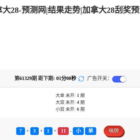
第
61329
期 距下期:
00
分
59
秒
广告开关：
大单
未开:
1
期
大双
未开:
4
期
小双
未开:
6
期
7
+
3
+
1
=
11
-
小
单
咪牌