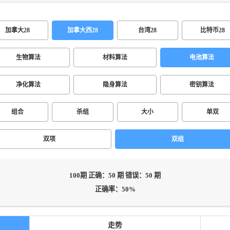
加拿大28
加拿大西28
台湾28
比特币28
生物算法
材料算法
电池算法
净化算法
隐身算法
密钥算法
组合
杀组
大小
单双
双项
双组
100期 正确：50 期 错误：50 期
正确率：50%
走势