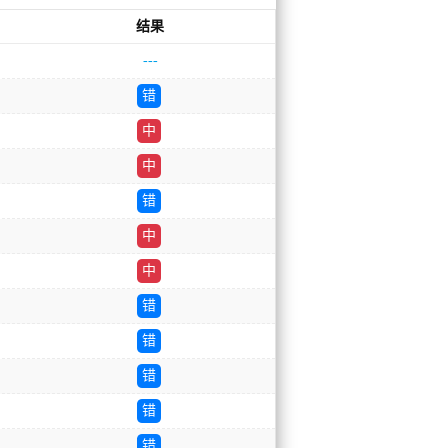
结果
---
错
中
中
错
中
中
错
错
错
错
错