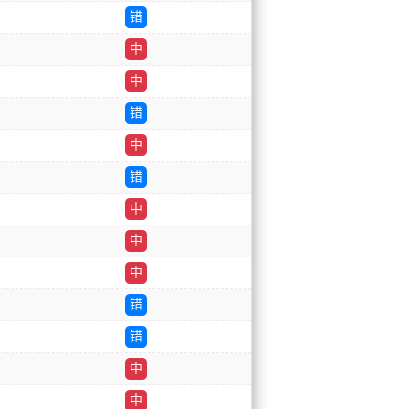
错
中
中
错
中
错
中
中
中
错
错
中
中