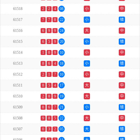
61518
2
2
4
08
小
中
61517
7
7
8
22
小
错
61516
6
9
9
24
大
中
61515
6
5
9
20
小
错
61514
1
0
9
10
小
中
61513
8
6
4
18
小
错
61512
2
1
7
10
小
中
61511
8
5
4
17
大
中
61510
2
8
9
19
大
中
61509
8
6
7
21
小
错
61508
9
8
5
22
大
中
61507
0
3
2
05
大
错