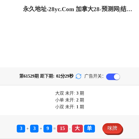
永久地址-28yc.Com 加拿大28-预测网|结果走势|加拿大28刮奖预测|加拿大PC历史走势|加拿大PC28大神预测|加拿大结果咪牌查询
第
61529
期 距下期:
02
分
28
秒
广告开关：
大双
未开:
3
期
小单
未开:
2
期
小双
未开:
1
期
3
3
9
15
大
单
咪牌
+
+
=
-