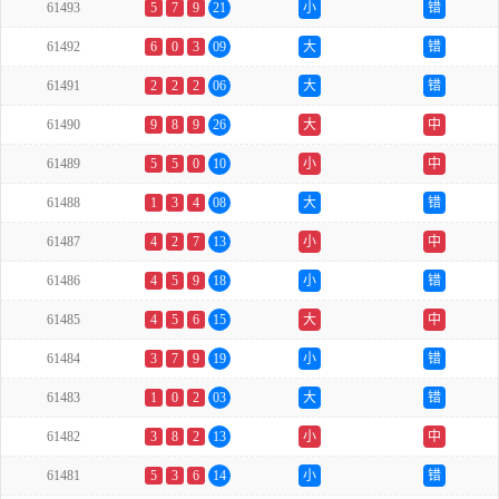
61493
5
7
9
21
小
错
61492
6
0
3
09
大
错
61491
2
2
2
06
大
错
61490
9
8
9
26
大
中
61489
5
5
0
10
小
中
61488
1
3
4
08
大
错
61487
4
2
7
13
小
中
61486
4
5
9
18
小
错
61485
4
5
6
15
大
中
61484
3
7
9
19
小
错
61483
1
0
2
03
大
错
61482
3
8
2
13
小
中
61481
5
3
6
14
小
错