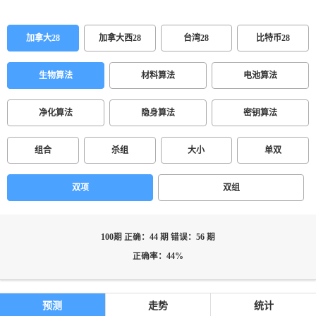
加拿大28
加拿大西28
台湾28
比特币28
生物算法
材料算法
电池算法
净化算法
隐身算法
密钥算法
组合
杀组
大小
单双
双项
双组
100期 正确：44 期 错误：56 期
正确率：44%
预测
走势
统计