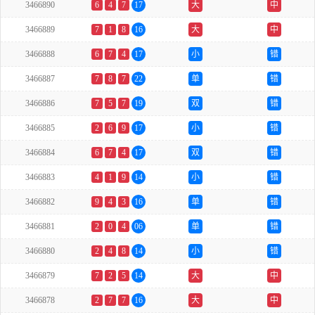
3466890
6
4
7
17
大
中
3466889
7
1
8
16
大
中
3466888
6
7
4
17
小
错
3466887
7
8
7
22
单
错
3466886
7
5
7
19
双
错
3466885
2
6
9
17
小
错
3466884
6
7
4
17
双
错
3466883
4
1
9
14
小
错
3466882
9
4
3
16
单
错
3466881
2
0
4
06
单
错
3466880
2
4
8
14
小
错
3466879
7
2
5
14
大
中
3466878
2
7
7
16
大
中