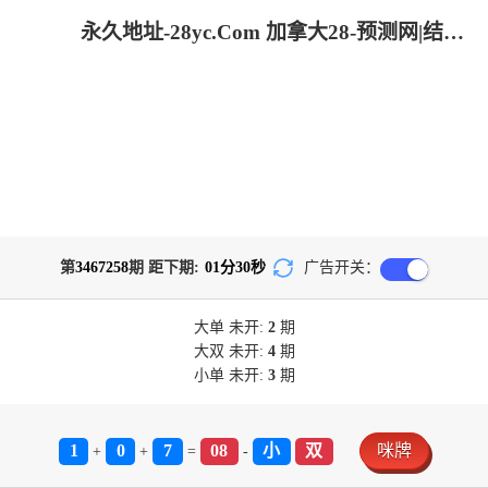
永久地址-28yc.Com 加拿大28-预测网|结果走势|加拿大28刮奖预测|加拿大PC历史走势|加拿大PC28大神预测|加拿大结果咪牌查询
第
3467258
期 距下期:
01
分
30
秒
广告开关：
大单
未开:
2
期
大双
未开:
4
期
小单
未开:
3
期
1
0
7
08
小
双
咪牌
+
+
=
-