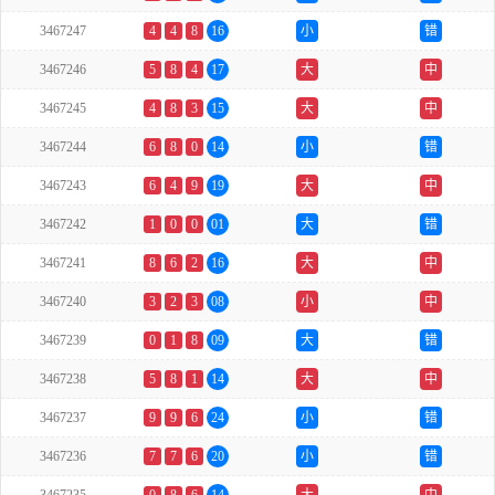
3467247
4
4
8
16
小
错
3467246
5
8
4
17
大
中
3467245
4
8
3
15
大
中
3467244
6
8
0
14
小
错
3467243
6
4
9
19
大
中
3467242
1
0
0
01
大
错
3467241
8
6
2
16
大
中
3467240
3
2
3
08
小
中
3467239
0
1
8
09
大
错
3467238
5
8
1
14
大
中
3467237
9
9
6
24
小
错
3467236
7
7
6
20
小
错