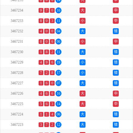
3467235
0
8
6
14
大
中
3467234
9
7
0
16
大
中
3467233
8
0
3
11
小
中
3467232
4
0
0
04
大
错
3467231
0
0
6
06
小
中
3467230
1
8
2
11
大
错
3467229
4
9
6
19
小
错
3467228
7
2
8
17
小
错
3467227
1
6
0
07
大
错
3467226
4
6
6
16
大
中
3467225
5
6
3
14
大
中
3467224
1
1
4
06
大
错
3467223
3
7
2
12
大
错