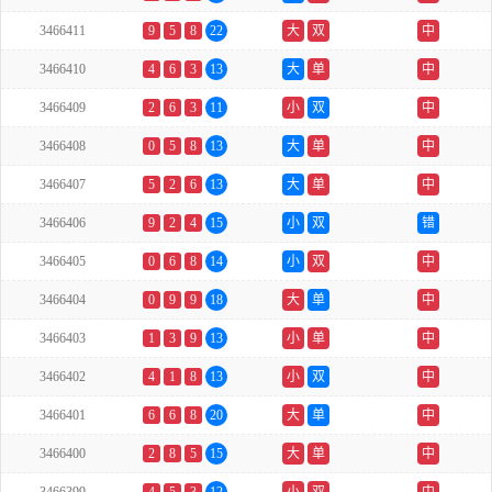
3466411
9
5
8
22
大
双
中
3466410
4
6
3
13
大
单
中
3466409
2
6
3
11
小
双
中
3466408
0
5
8
13
大
单
中
3466407
5
2
6
13
大
单
中
3466406
9
2
4
15
小
双
错
3466405
0
6
8
14
小
双
中
3466404
0
9
9
18
大
单
中
3466403
1
3
9
13
小
单
中
3466402
4
1
8
13
小
双
中
3466401
6
6
8
20
大
单
中
3466400
2
8
5
15
大
单
中