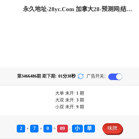
永久地址-28yc.Com 加拿大28-预测网|结果走势|加拿大28刮奖预测|加拿大PC历史走势|加拿大PC28大神预测|加拿大结果咪牌查询
第
3466486
期 距下期:
01
分
38
秒
广告开关：
大单
未开:
1
期
大双
未开:
3
期
小双
未开:
9
期
2
7
0
09
小
单
咪牌
+
+
=
-