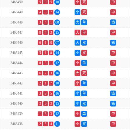
3466450
5
0
5
10
小
双
中
3466449
4
3
7
14
小
双
中
3466448
3
4
1
08
大
单
错
3466447
8
4
3
15
大
单
中
3466446
6
1
0
07
大
双
错
3466445
5
1
8
14
小
双
中
3466444
8
3
1
12
小
单
中
3466443
6
7
3
16
大
双
中
3466442
2
1
7
10
小
单
中
3466441
3
8
5
16
小
单
错
3466440
3
9
3
15
小
双
错
3466439
1
8
3
12
小
单
中
3466438
2
5
4
11
小
双
中