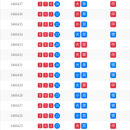
3466437
3
7
8
18
大
单
中
3466436
4
6
2
12
小
单
中
3466435
7
0
4
11
小
双
中
3466434
8
0
5
13
大
双
错
3466433
6
8
6
20
大
双
中
3466432
5
9
1
15
大
单
中
3466431
2
7
1
10
大
单
错
3466430
3
3
9
15
小
双
错
3466429
5
3
3
11
大
单
中
3466428
8
6
9
23
小
双
错
3466427
4
5
1
10
大
单
错
3466426
3
9
3
15
小
双
错
3466425
5
8
2
15
大
双
中