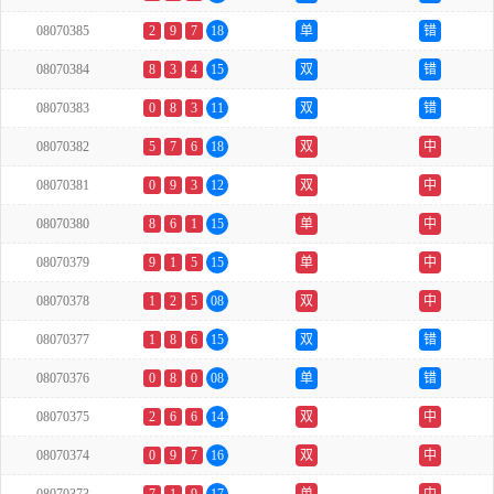
08070385
2
9
7
18
单
错
08070384
8
3
4
15
双
错
08070383
0
8
3
11
双
错
08070382
5
7
6
18
双
中
08070381
0
9
3
12
双
中
08070380
8
6
1
15
单
中
08070379
9
1
5
15
单
中
08070378
1
2
5
08
双
中
08070377
1
8
6
15
双
错
08070376
0
8
0
08
单
错
08070375
2
6
6
14
双
中
08070374
0
9
7
16
双
中