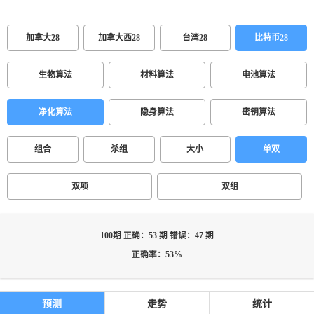
加拿大28
加拿大西28
台湾28
比特币28
生物算法
材料算法
电池算法
净化算法
隐身算法
密钥算法
组合
杀组
大小
单双
双项
双组
100期 正确：53 期 错误：47 期
正确率：53%
预测
走势
统计