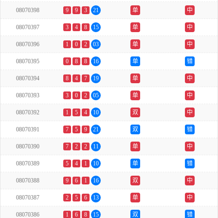
08070398
9
9
3
21
单
中
08070397
3
4
8
15
单
中
08070396
1
0
2
03
单
中
08070395
0
8
8
16
单
错
08070394
8
4
7
19
单
中
08070393
3
0
2
05
单
中
08070392
1
5
4
10
双
中
08070391
7
5
9
21
双
错
08070390
7
2
2
11
单
中
08070389
5
4
1
10
单
错
08070388
9
6
1
16
双
中
08070387
2
5
6
13
单
中
08070386
1
6
8
15
双
错