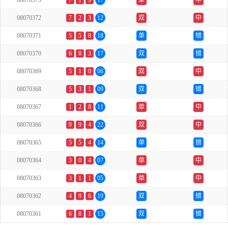
08070373
7
1
9
17
单
中
08070372
7
2
3
12
双
中
08070371
5
5
8
18
单
错
08070370
6
8
3
17
双
错
08070369
5
1
0
06
双
中
08070368
5
3
1
09
双
错
08070367
1
2
8
11
单
中
08070366
9
9
4
22
双
中
08070365
5
5
4
14
单
错
08070364
3
0
4
07
单
中
08070363
3
1
1
05
单
中
08070362
4
9
6
19
双
错
08070361
6
8
1
15
双
错