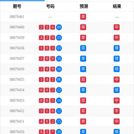
期号
号码
预测
结果
08070461
---
单
---
08070460
2
3
4
09
单
中
08070459
4
2
9
15
单
中
08070458
1
0
2
03
双
错
08070457
1
0
9
10
单
错
08070456
3
4
9
16
单
错
08070455
1
4
1
06
双
中
08070454
6
4
2
12
单
错
08070453
0
9
5
14
双
中
08070452
3
1
8
12
双
中
08070451
4
9
2
15
单
中
08070450
8
5
7
20
单
错