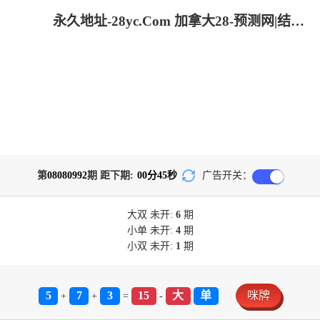
永久地址-28yc.Com 加拿大28-预测网|结果走势|加拿大28刮奖预测|加拿大PC历史走势|加拿大PC28大神预测|加拿大结果咪牌查询
第
08080992
期 距下期:
00
分
45
秒
广告开关：
大双
未开:
6
期
小单
未开:
4
期
小双
未开:
1
期
5
7
3
15
大
单
咪牌
+
+
=
-