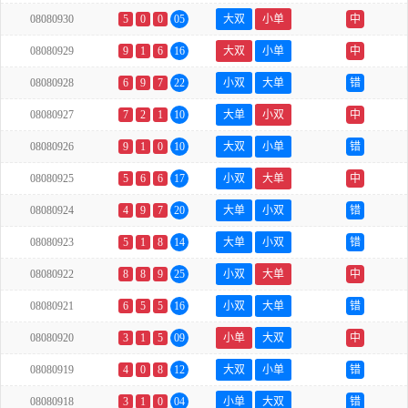
08080930
5
0
0
05
大双
小单
中
08080929
9
1
6
16
大双
小单
中
08080928
6
9
7
22
小双
大单
错
08080927
7
2
1
10
大单
小双
中
08080926
9
1
0
10
大双
小单
错
08080925
5
6
6
17
小双
大单
中
08080924
4
9
7
20
大单
小双
错
08080923
5
1
8
14
大单
小双
错
08080922
8
8
9
25
小双
大单
中
08080921
6
5
5
16
小双
大单
错
08080920
3
1
5
09
小单
大双
中
08080919
4
0
8
12
大双
小单
错
08080918
3
1
0
04
小单
大双
错