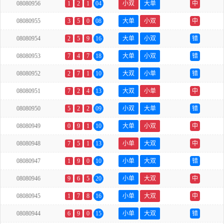
08080956
1
2
1
04
小双
大单
中
08080955
3
5
0
08
大单
小双
中
08080954
2
5
9
16
大单
小双
错
08080953
7
4
7
18
大单
小双
错
08080952
2
7
1
10
大双
小单
错
08080951
7
2
4
13
大双
小单
中
08080950
5
2
2
09
小双
大单
错
08080949
0
9
1
10
大单
小双
中
08080948
7
5
1
13
小单
大双
中
08080947
1
9
0
10
小单
大双
错
08080946
9
6
5
20
小单
大双
中
08080945
1
7
8
16
小单
大双
中
08080944
6
9
0
15
小单
大双
错