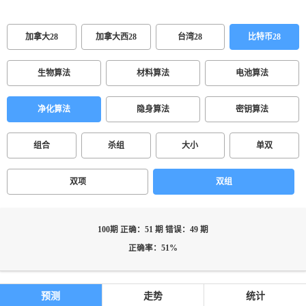
加拿大28
加拿大西28
台湾28
比特币28
生物算法
材料算法
电池算法
净化算法
隐身算法
密钥算法
组合
杀组
大小
单双
双项
双组
100期 正确：51 期 错误：49 期
正确率：51%
预测
走势
统计