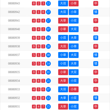
08080943
8
2
3
13
大双
小单
中
08080942
8
1
8
17
大双
小单
错
08080941
4
9
4
17
大单
小双
中
08080940
1
4
2
07
小单
大双
中
08080939
6
0
8
14
小双
大单
错
08080938
9
9
2
20
大双
小单
中
08080937
5
1
2
08
小单
大双
错
08080936
5
5
4
14
小双
大单
错
08080935
0
1
0
01
小单
大双
中
08080934
8
8
5
21
大单
小双
中
08080933
4
3
0
07
大双
小单
中
08080932
4
1
8
13
大单
小双
错
08080931
4
4
7
15
大单
小双
中