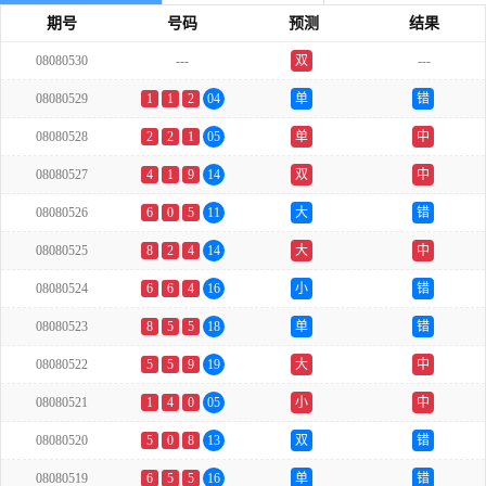
期号
号码
预测
结果
08080530
---
双
---
08080529
1
1
2
04
单
错
08080528
2
2
1
05
单
中
08080527
4
1
9
14
双
中
08080526
6
0
5
11
大
错
08080525
8
2
4
14
大
中
08080524
6
6
4
16
小
错
08080523
8
5
5
18
单
错
08080522
5
5
9
19
大
中
08080521
1
4
0
05
小
中
08080520
5
0
8
13
双
错
08080519
6
5
5
16
单
错