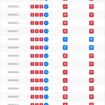
08080454
0
7
0
07
小
中
08080453
8
5
1
14
双
中
08080452
9
7
1
17
单
中
08080451
5
4
7
16
双
中
08080450
3
8
0
11
大
错
08080449
5
0
2
07
双
错
08080448
8
3
1
12
双
中
08080447
1
1
0
02
双
中
08080446
2
1
3
06
小
中
08080445
3
5
2
10
小
中
08080444
2
4
3
09
单
中
08080443
5
5
2
12
双
中