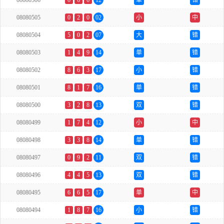
08080506
0
6
6
12
单
错
08080505
0
2
0
02
小
中
08080504
5
0
2
07
大
错
08080503
1
4
9
14
单
错
08080502
8
6
3
17
小
错
08080501
8
1
7
16
单
错
08080500
3
2
8
13
双
错
08080499
1
7
4
12
小
中
08080498
3
3
8
14
单
错
08080497
0
9
2
11
双
错
08080496
4
4
5
13
双
错
08080495
6
6
5
17
单
中
08080494
1
8
7
16
小
错