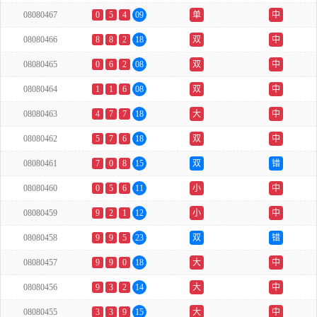
08080467
0
5
4
09
单
中
08080466
8
8
2
18
双
中
08080465
0
6
2
08
双
中
08080464
1
1
6
08
双
中
08080463
4
7
7
18
大
中
08080462
5
7
6
18
双
中
08080461
7
0
8
15
双
错
08080460
0
5
6
11
小
中
08080459
9
2
1
12
小
中
08080458
9
9
5
23
双
错
08080457
9
9
0
18
大
中
08080456
9
3
2
14
大
中
08080455
3
3
9
15
大
中