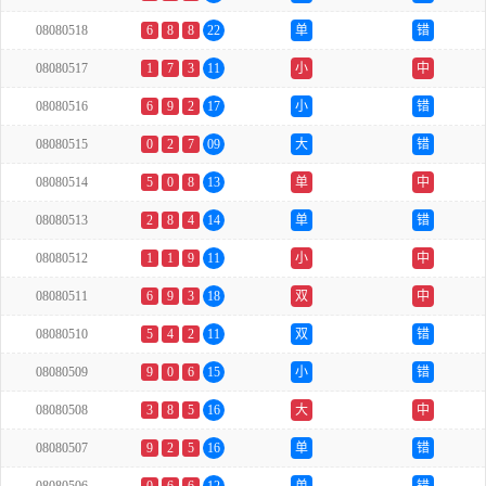
08080518
6
8
8
22
单
错
08080517
1
7
3
11
小
中
08080516
6
9
2
17
小
错
08080515
0
2
7
09
大
错
08080514
5
0
8
13
单
中
08080513
2
8
4
14
单
错
08080512
1
1
9
11
小
中
08080511
6
9
3
18
双
中
08080510
5
4
2
11
双
错
08080509
9
0
6
15
小
错
08080508
3
8
5
16
大
中
08080507
9
2
5
16
单
错