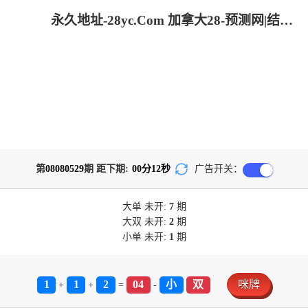
永久地址-28yc.Com 加拿大28-预测网|结果走势|加拿大28刮奖预测|加拿大PC历史走势|加拿大PC28大神预测|加拿大结果咪牌查询
第
08080529
期 距下期:
00
分
12
秒
广告开关：
大单
未开:
7
期
大双
未开:
2
期
小单
未开:
1
期
1
1
2
04
小
双
咪牌
+
+
=
-