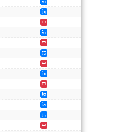
错
错
中
错
中
错
中
错
中
错
错
错
中