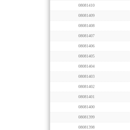
08081410
08081409
08081408
08081407
08081406
08081405
08081404
08081403
08081402
08081401
08081400
08081399
08081398