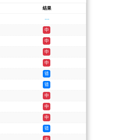
结果
---
中
中
中
中
错
错
中
中
中
错
中