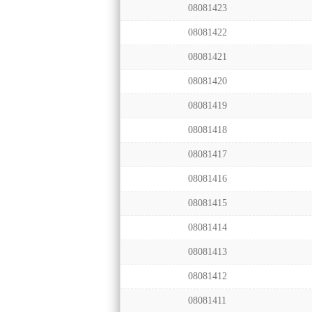
08081423
08081422
08081421
08081420
08081419
08081418
08081417
08081416
08081415
08081414
08081413
08081412
08081411