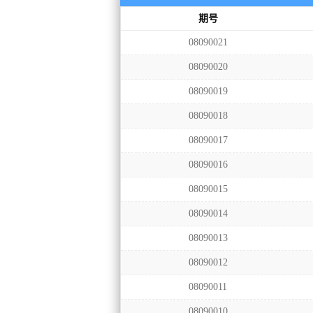
期号
08090021
08090020
08090019
08090018
08090017
08090016
08090015
08090014
08090013
08090012
08090011
08090010