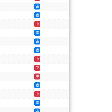
错
错
中
错
错
错
中
中
中
错
中
错
错