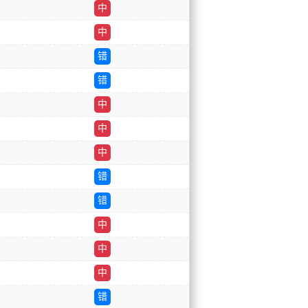
中
中
错
错
中
中
中
错
错
中
中
中
错