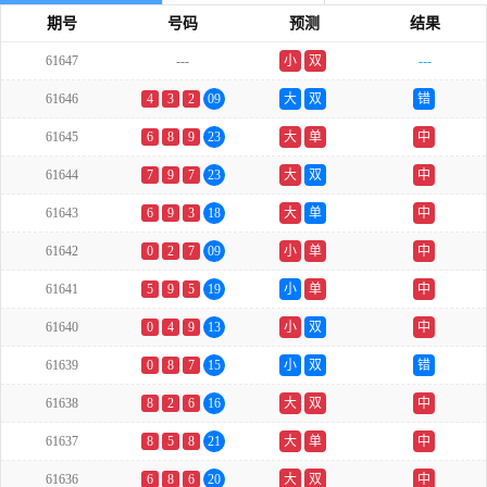
期号
号码
预测
结果
61647
---
小
双
---
61646
4
3
2
09
大
双
错
61645
6
8
9
23
大
单
中
61644
7
9
7
23
大
双
中
61643
6
9
3
18
大
单
中
61642
0
2
7
09
小
单
中
61641
5
9
5
19
小
单
中
61640
0
4
9
13
小
双
中
61639
0
8
7
15
小
双
错
61638
8
2
6
16
大
双
中
61637
8
5
8
21
大
单
中
61636
6
8
6
20
大
双
中