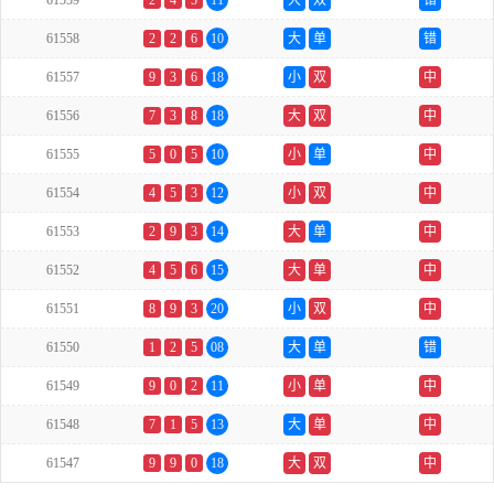
61559
2
4
5
11
大
双
错
61558
2
2
6
10
大
单
错
61557
9
3
6
18
小
双
中
61556
7
3
8
18
大
双
中
61555
5
0
5
10
小
单
中
61554
4
5
3
12
小
双
中
61553
2
9
3
14
大
单
中
61552
4
5
6
15
大
单
中
61551
8
9
3
20
小
双
中
61550
1
2
5
08
大
单
错
61549
9
0
2
11
小
单
中
61548
7
1
5
13
大
单
中
61547
9
9
0
18
大
双
中