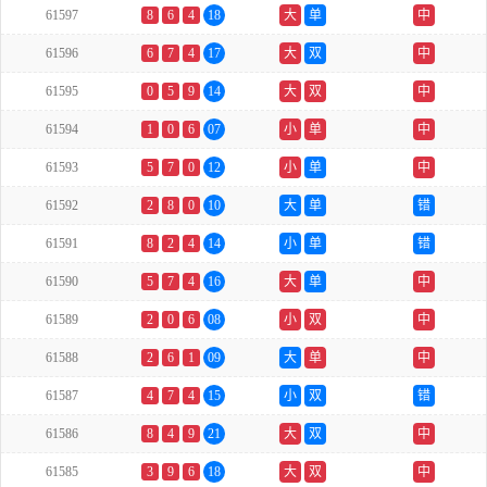
61597
8
6
4
18
大
单
中
61596
6
7
4
17
大
双
中
61595
0
5
9
14
大
双
中
61594
1
0
6
07
小
单
中
61593
5
7
0
12
小
单
中
61592
2
8
0
10
大
单
错
61591
8
2
4
14
小
单
错
61590
5
7
4
16
大
单
中
61589
2
0
6
08
小
双
中
61588
2
6
1
09
大
单
中
61587
4
7
4
15
小
双
错
61586
8
4
9
21
大
双
中
61585
3
9
6
18
大
双
中