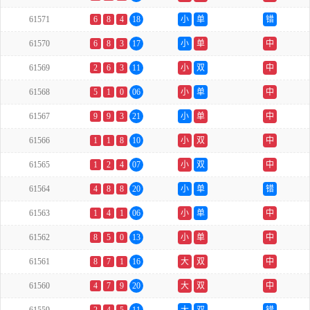
61571
6
8
4
18
小
单
错
61570
6
8
3
17
小
单
中
61569
2
6
3
11
小
双
中
61568
5
1
0
06
小
单
中
61567
9
9
3
21
小
单
中
61566
1
1
8
10
小
双
中
61565
1
2
4
07
小
双
中
61564
4
8
8
20
小
单
错
61563
1
4
1
06
小
单
中
61562
8
5
0
13
小
单
中
61561
8
7
1
16
大
双
中
61560
4
7
9
20
大
双
中