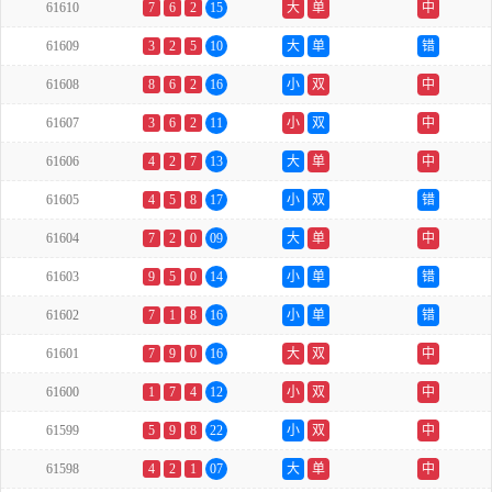
61610
7
6
2
15
大
单
中
61609
3
2
5
10
大
单
错
61608
8
6
2
16
小
双
中
61607
3
6
2
11
小
双
中
61606
4
2
7
13
大
单
中
61605
4
5
8
17
小
双
错
61604
7
2
0
09
大
单
中
61603
9
5
0
14
小
单
错
61602
7
1
8
16
小
单
错
61601
7
9
0
16
大
双
中
61600
1
7
4
12
小
双
中
61599
5
9
8
22
小
双
中
61598
4
2
1
07
大
单
中