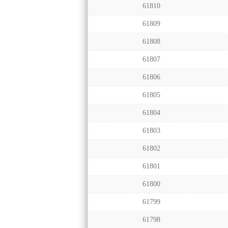
61810
61809
61808
61807
61806
61805
61804
61803
61802
61801
61800
61799
61798