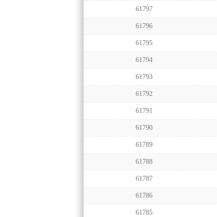
61797
61796
61795
61794
61793
61792
61791
61790
61789
61788
61787
61786
61785