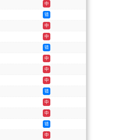
中
错
中
中
错
中
中
中
错
中
中
错
中