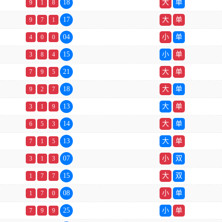
18
大
单
9
1
8
17
大
单
9
7
1
04
小
单
4
0
0
15
小
单
3
8
4
21
大
单
7
9
5
18
大
单
9
2
7
13
大
单
3
1
9
14
大
单
6
5
3
13
大
单
7
1
5
07
小
双
3
1
3
15
大
双
1
7
7
08
小
单
1
7
0
25
小
单
7
9
9