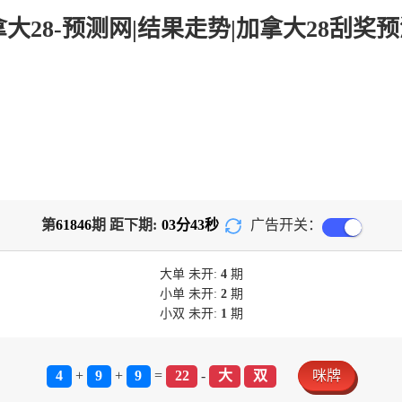
第
61846
期 距下期:
03
分
43
秒
广告开关：
大单
未开:
4
期
小单
未开:
2
期
小双
未开:
1
期
4
+
9
+
9
=
22
-
大
双
咪牌