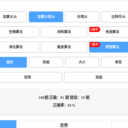
加拿大28
加拿大西28
台湾28
比特币28
生物算法
材料算法
电池算法
净化算法
隐身算法
密钥算法
组合
杀组
大小
单双
双项
双组
100期 正确：81 期 错误：19 期
正确率：81%
走势