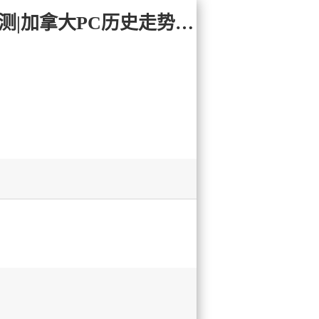
永久地址-28yc.Com 加拿大28-预测网|结果走势|加拿大28刮奖预测|加拿大PC历史走势|加拿大PC28大神预测|加拿大结果咪牌查询