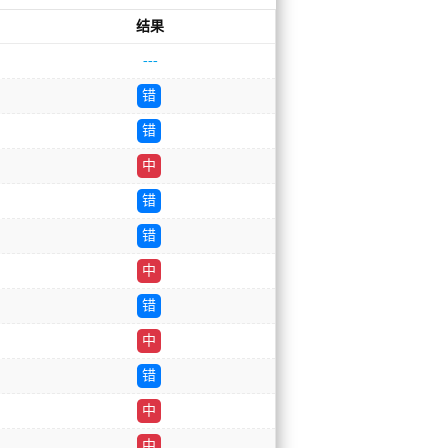
结果
---
错
错
中
错
错
中
错
中
错
中
中