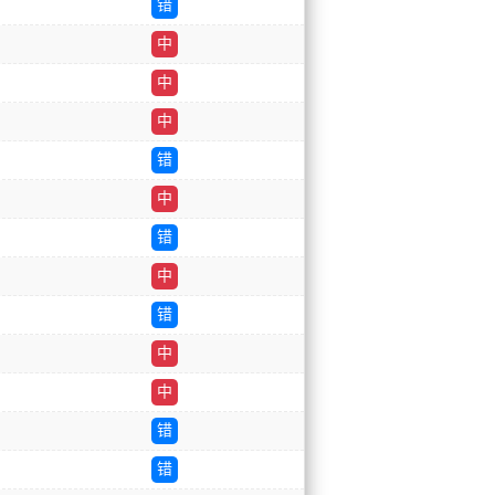
错
中
中
中
错
中
错
中
错
中
中
错
错