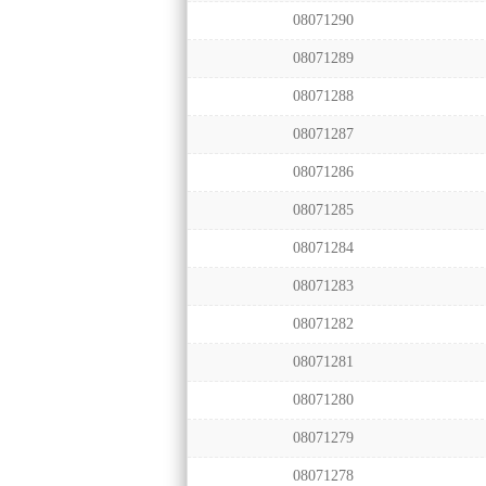
08071290
08071289
08071288
08071287
08071286
08071285
08071284
08071283
08071282
08071281
08071280
08071279
08071278