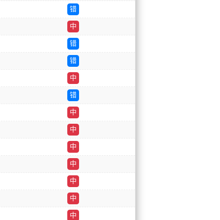
错
中
错
错
中
错
中
中
中
中
中
中
中