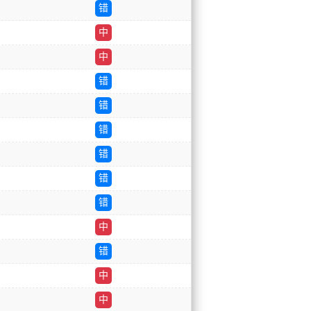
错
中
中
错
错
错
错
错
错
中
错
中
中